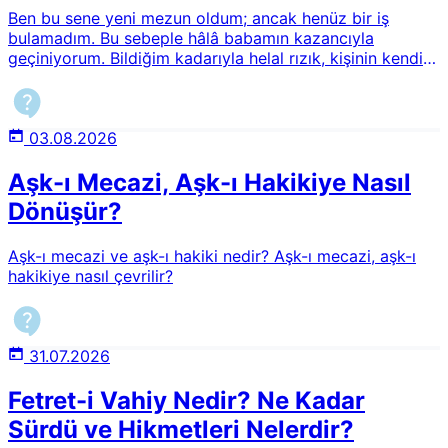
Ben bu sene yeni mezun oldum; ancak henüz bir iş
bulamadım. Bu sebeple hâlâ babamın kazancıyla
geçiniyorum. Bildiğim kadarıyla helal rızık, kişinin kendi
alın teriyle kazandığıdır. Bu durumda benim yediğim
haram olur mu? Bir iş buluncaya kadar nasıl hareket
etmeliyim? Bu meselenin fıkhî hükmü nedir?
03.08.2026
Aşk-ı Mecazi, Aşk-ı Hakikiye Nasıl
Dönüşür?
Aşk-ı mecazi ve aşk-ı hakiki nedir? Aşk-ı mecazi, aşk-ı
hakikiye nasıl çevrilir?
31.07.2026
Fetret-i Vahiy Nedir? Ne Kadar
Sürdü ve Hikmetleri Nelerdir?