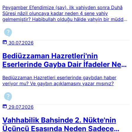
Peygamber Efendimize (sav), ilk vahiyden sonra Duhâ
Sûresi nâzil oluncaya kadar neden 4 sene vahiy
gelmemiştir? Habibullah olduğu hâlde vahyin bir müddet
kesilmesinin hikmetleri nelerdir?
30.07.2026
Bediüzzaman Hazretleri'nin
Eserlerinde Gayba Dair İfadeler Ne
Anlama Gelir?
Bediüzzaman Hazretleri eserlerinde gaybdan haber
veriyor mu? Ve gaybın açıklamasını yazar mısınız?
29.07.2026
Vahhabilik Bahsinde 2. Nükte'nin
Üçüncü Esasında Neden Sadece