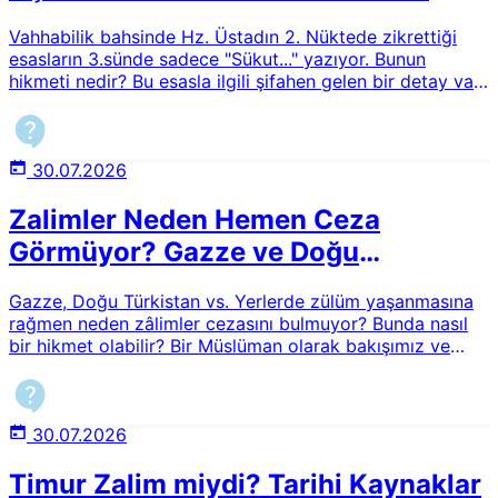
"Sükut..." Yazıyor?
Vahhabilik bahsinde Hz. Üstadın 2. Nüktede zikrettiği
esasların 3.sünde sadece "Sükut..." yazıyor. Bunun
hikmeti nedir? Bu esasla ilgili şifahen gelen bir detay var
mıdır?
30.07.2026
Zalimler Neden Hemen Ceza
Görmüyor? Gazze ve Doğu
Türkistan Üzerinden İlahi Adaletin
Gazze, Doğu Türkistan vs. Yerlerde zülüm yaşanmasına
Hikmeti
rağmen neden zâlimler cezasını bulmuyor? Bunda nasıl
bir hikmet olabilir? Bir Müslüman olarak bakışımız ve
duruşumuz nasıl olmalıdır?
30.07.2026
Timur Zalim miydi? Tarihi Kaynaklar