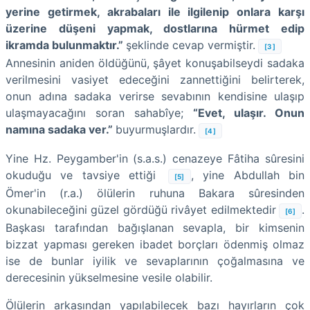
yerine getirmek, akrabaları ile ilgilenip onlara karşı
üzerine düşeni yapmak, dostlarına hürmet edip
ikramda bulunmaktır.”
şeklinde cevap vermiştir.
[3]
Annesinin aniden öldüğünü, şâyet konuşabilseydi sadaka
verilmesini vasiyet edeceğini zannettiğini belirterek,
onun adına sadaka verirse sevabının kendisine ulaşıp
ulaşmayacağını soran sahabîye;
“Evet, ulaşır. Onun
namına sadaka ver.”
buyurmuşlardır.
[4]
Yine Hz. Peygamber'in (s.a.s.) cenazeye Fâtiha sûresini
okuduğu ve tavsiye ettiği
, yine Abdullah bin
[5]
Ömer'in (r.a.) ölülerin ruhuna Bakara sûresinden
okunabileceğini güzel gördüğü rivâyet edilmektedir
.
[6]
Başkası tarafından bağışlanan sevapla, bir kimsenin
bizzat yapması gereken ibadet borçları ödenmiş olmaz
ise de bunlar iyilik ve sevaplarının çoğalmasına ve
derecesinin yükselmesine vesile olabilir.
Ölülerin arkasından yapılabilecek bazı hayırların çok