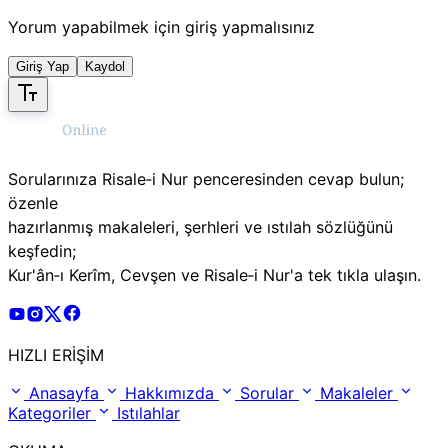
Yorum yapabilmek için giriş yapmalısınız
Giriş Yap
Kaydol
Sorularınıza Risale‑i Nur penceresinden cevap bulun;
özenle
hazırlanmış makaleleri, şerhleri ve ıstılah sözlüğünü
keşfedin;
Kur'ân‑ı Kerîm, Cevşen ve Risale‑i Nur'a tek tıkla ulaşın.
Risale Online Youtube Hesabı
Risale Online Instagram Hesabı
Risale Online X Hesabı
Risale Online Facebook Hesabı
HIZLI ERİŞİM
Anasayfa
Hakkımızda
Sorular
Makaleler
Kategoriler
Istılahlar