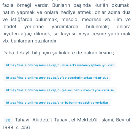
fazla örneği vardır. Bunların başında Kur'ân okumak,
hatim yapmak ve onlara hediye etmek; onlar adına dua
ve istiğfarda bulunmak; mescid, medrese vb. ilim ve
ibadet yerlerine yardımlarda bulunmak; onlara
niyeten ağaç dikmek, su kuyusu veya çeşme yaptırmak
vb. bunlardan bazılarıdır.
Daha detaylı bilgi için şu linklere de bakabilirsiniz;
https://risale.online/soru-cevap/olunun-arkasindan-yapilan-iyilikler
https://risale.online/soru-cevap/vefat-edenlerin-arkasindan-dua
https://risale.online/soru-cevap/oluye-okunan-kuran-fayda-verir-mi
https://risale.online/soru-cevap/ana-babanin-sevabi-ve-evlatlar
Tahavi, Akidetü’t Tahavi, el-Mekteb’ül İslamî, Beyrut
[1]
1988, s. 456