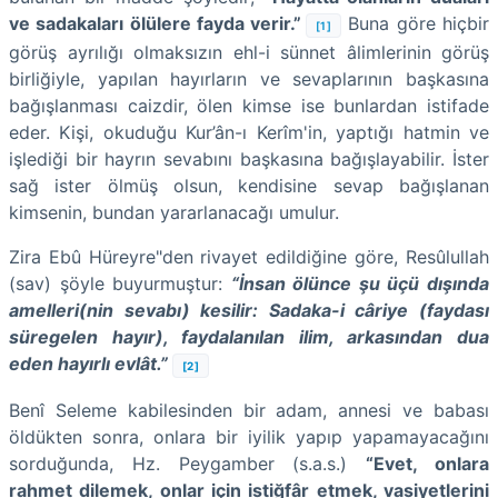
ve sadakaları ölülere fayda verir.”
Buna göre hiçbir
[1]
görüş ayrılığı olmaksızın ehl-i sünnet âlimlerinin görüş
birliğiyle, yapılan hayırların ve sevaplarının başkasına
bağışlanması caizdir, ölen kimse ise bunlardan istifade
eder. Kişi, okuduğu Kur’ân-ı Kerîm'in, yaptığı hatmin ve
işlediği bir hayrın sevabını başkasına bağışlayabilir. İster
sağ ister ölmüş olsun, kendisine sevap bağışlanan
kimsenin, bundan yararlanacağı umulur.
Zira Ebû Hüreyre"den rivayet edildiğine göre, Resûlullah
(sav) şöyle buyurmuştur:
“İnsan ölünce şu üçü dışında
amelleri(nin sevabı) kesilir: Sadaka-i câriye (faydası
süregelen hayır), faydalanılan ilim, arkasından dua
eden hayırlı evlât.”
[2]
Benî Seleme kabilesinden bir adam, annesi ve babası
öldükten sonra, onlara bir iyilik yapıp yapamayacağını
sorduğunda, Hz. Peygamber (s.a.s.)
“Evet, onlara
rahmet dilemek, onlar için istiğfâr etmek, vasiyetlerini