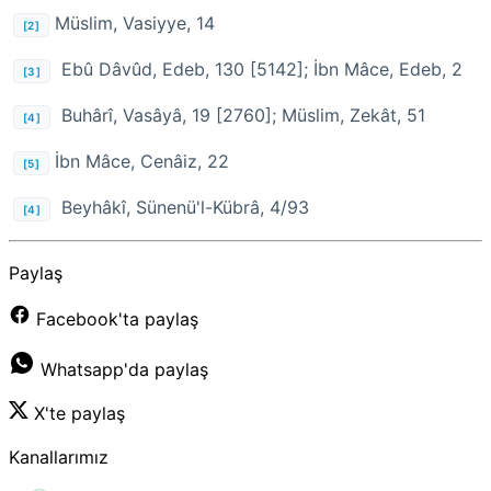
Müslim, Vasiyye, 14
[2]
Ebû Dâvûd, Edeb, 130 [5142]; İbn Mâce, Edeb, 2
[3]
Buhârî, Vasâyâ, 19 [2760]; Müslim, Zekât, 51
[4]
İbn Mâce, Cenâiz, 22
[5]
Beyhâkî, Sünenü'l-Kübrâ, 4/93
[4]
Paylaş
Facebook'ta paylaş
Whatsapp'da paylaş
X'te paylaş
Kanallarımız