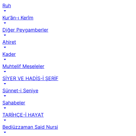
Ruh
Kur’ân-ı Kerîm
Diğer Peygamberler
Ahiret
Kader
Muhtelif Meseleler
SİYER VE HADİS-İ ŞERİF
Sünnet-i Seniye
Sahabeler
TARİHÇE-İ HAYAT
Bediüzzaman Said Nursi