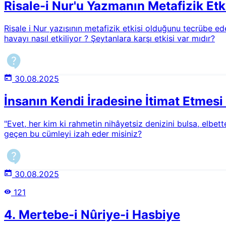
Risale-i Nur'u Yazmanın Metafizik Etki
Risale i Nur yazısının metafizik etkisi olduğunu tecrübe ed
havayı nasıl etkiliyor ? Şeytanlara karşı etkisi var mıdır?
30.08.2025
İnsanın Kendi İradesine İtimat Etmes
"Evet, her kim ki rahmetin nihâyetsiz denizini bulsa, elbe
geçen bu cümleyi izah eder misiniz?
30.08.2025
121
4. Mertebe-i Nûriye-i Hasbiye