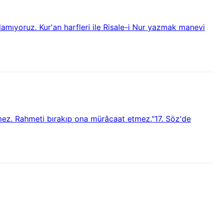
lamıyoruz. Kur'an harfleri ile Risale-i Nur yazmak manevi
etmez. Rahmeti bırakıp ona mürâcaat etmez."17. Söz'de