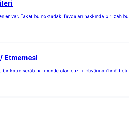
leri
enler var. Fakat bu noktadaki faydaları hakkında bir izah bu
i / Etmemesi
tte bir katre serâb hükmünde olan cüz'-i ihtiyârına i'timâd 